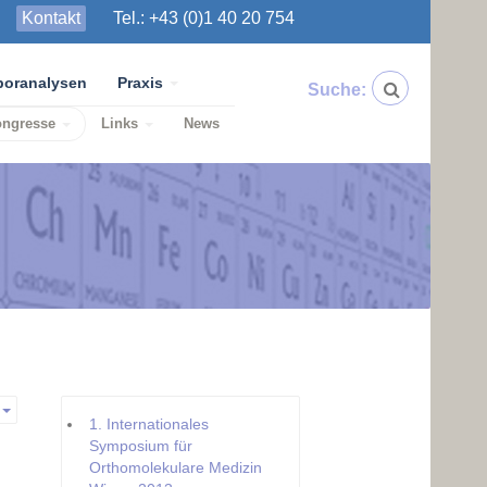
Kontakt
Tel.: +43 (0)1 40 20 754
boranalysen
Praxis
Suche:
ongresse
Links
News
Empty
1. Internationales
Symposium für
Orthomolekulare Medizin