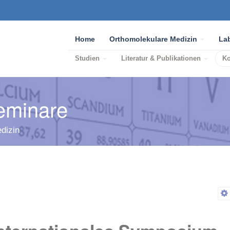
Home
Orthomolekulare Medizin
La
Studien
Literatur & Publikationen
K
eminare
dizin