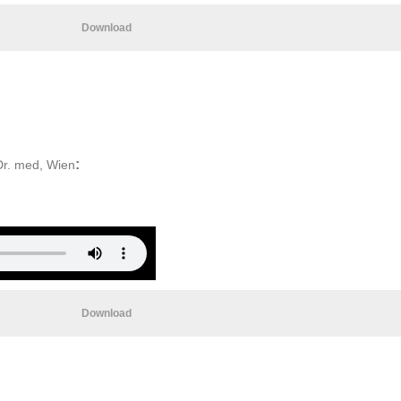
Download
:
 Dr. med, Wien
Download