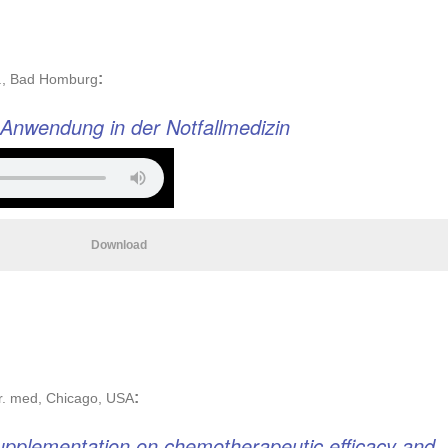
:
at., Bad Homburg
 Anwendung in der Notfallmedizin
Download
:
Dr. med, Chicago, USA
 supplementation on chemotherapeutic efficacy and