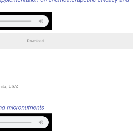
Download
:
hita, USA
nd micronutrients