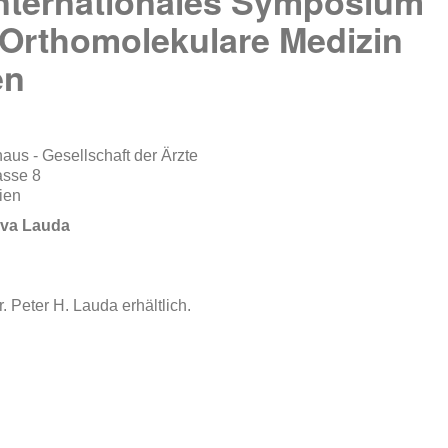
Internationales Symposium
 Orthomolekulare Medizin
en
haus - Gesellschaft der Ärzte
asse 8
ien
 Eva Lauda
 Peter H. Lauda erhältlich.