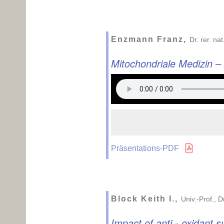
Enzmann Franz,
Dr. rer. n
Mitochondriale Medizin –
Präsentations-PDF
Block Keith I.,
Univ.-Prof., 
Impact of anti - oxidant