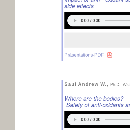
side effects
Präsentations-PDF
Saul Andrew W.,
Ph.D., Wic
Where are the bodies?
Safety of anti-oxidants a