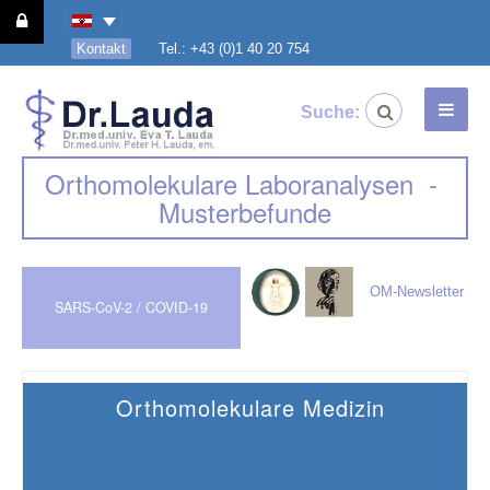
Kontakt
Tel.: +43 (0)1 40 20 754
Suche:
Orthomolekulare Laboranalysen -
Musterbefunde
OM-Newsletter
SARS-CoV-2 / COVID-19
Orthomolekulare Medizin