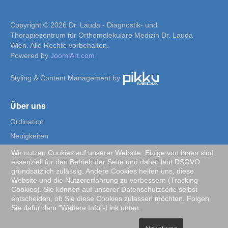
Copyright © 2026 Dr. Lauda - Diagnostik- und
Therapiezentrum für Orthomolekulare Medizin Dr. Lauda
Wien. Alle Rechte vorbehalten.
Powered by
JoomlArt.com
Styling & Content Management by
Über uns
Ordination
Neuigkeiten
Team
Wir nutzen Cookies auf unserer Website. Einige von ihnen sind
Informationen
essenziell für den Betrieb der Seite und daher laut DSGVO
grundsätzlich zulässig. Andere Cookies helfen uns, diese
Impressum & AGB
Website und die Nutzererfahrung zu verbessern (Tracking
Cookies). Sie können auf unserer Datenschutzseite selbst
Datenschutz
entscheiden, ob Sie diese Cookies zulassen möchten. Folgen
Kontakt
Sie dafür dem "Weitere Info"-Link unten.